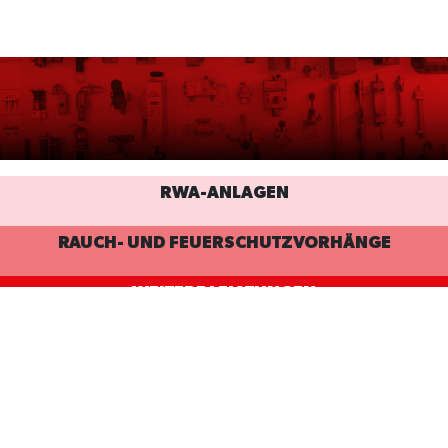
RWA-ANLAGEN
RAUCH- UND FEUERSCHUTZVORHÄNGE
WEITERE LEISTUNGEN
Stürmann GmbH & Co.
+49 2104 93840
KG
info@stuermann.de
Feldheider Str. 49
40699 Erkrath