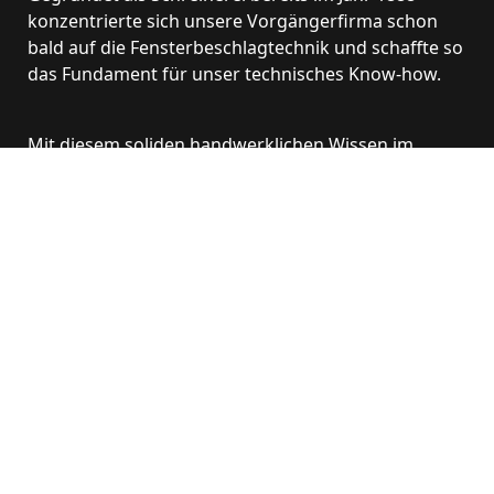
konzentrierte sich unsere Vorgängerfirma schon
bald auf die Fensterbeschlagtechnik und schaffte so
das Fundament für unser technisches Know-how.
Mit diesem soliden handwerklichen Wissen im
Rücken entwickelten wir nach der
Firmenübernahme durch unsere heutigen
Gesellschafterfamilien ab 1951 die ersten
ferngesteuerten Fensterbeschläge als Grundlage
für die Einführung der automatisierten
Rauchabzugsanlagen in den 70er-Jahren.
Heute – 75 Jahre nach dieser wegweisenden
Neuausrichtung – blicken wir als Pionierin in nahezu
allen Bereichen des Rauchschutzes stolz auf eine
Entwicklung zurück, die uns als
Familienunternehmen vom Spezialisten für