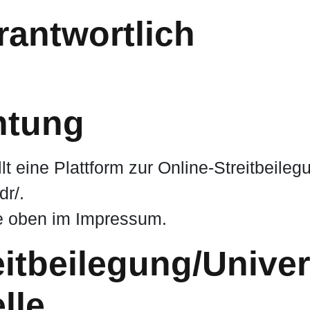
rantwortlich
htung
 eine Plattform zur Online-Streitbeilegu
dr/
.
e oben im Impressum.
it­beilegung/Univer
lle