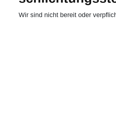
Wir sind nicht bereit oder verpfli
teilzunehmen.
Betreuende Ag
FREUNDESKREIS GmbH
– Krea
STUDIOHORN
– Programmierung