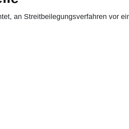
chtet, an Streitbeilegungsverfahren vor e
enturen
tivagentur für Marke, Design und Kamp
 und technischer Support